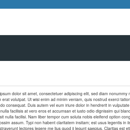
psum dolor sit amet, consectetuer adipiscing elit, sed diam nonummy 
 erat volutpat. Ut wisi enim ad minim veniam, quis nostrud exerci tation 
 consequat. Duis autem vel eum iriure dolor in hendrerit in vulputate 
 nulla facilisis at vero eros et accumsan et iusto odio dignissim qui blan
ait nulla facilisi. Nam liber tempor cum soluta nobis eleifend option c
ossim assum. Typi non habent claritatem insitam; est usus legentis in iis
raverunt lectores legere me lius quod ii legunt saepius. Claritas est