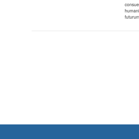
consue
humanit
futuru