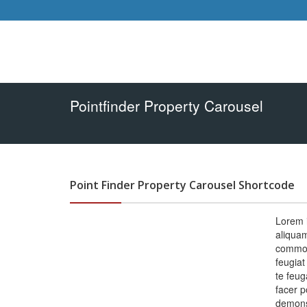
Pointfinder Property Carousel
Point Finder Property Carousel Shortcode
Lorem i
aliquam
commodo
feugiat
te feug
facer p
demonst