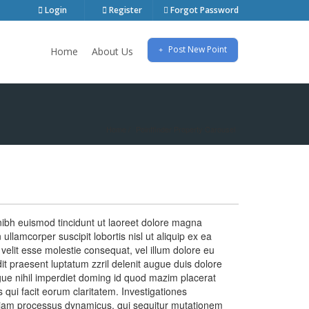
Login
Register
Forgot Password
Post New Point
Home
About Us
Home
Pointfinder Property Carousel
nibh euismod tincidunt ut laoreet dolore magna
ullamcorper suscipit lobortis nisl ut aliquip ex ea
velit esse molestie consequat, vel illum dolore eu
dit praesent luptatum zzril delenit augue duis dolore
ongue nihil imperdiet doming id quod mazim placerat
 qui facit eorum claritatem. Investigationes
 etiam processus dynamicus, qui sequitur mutationem